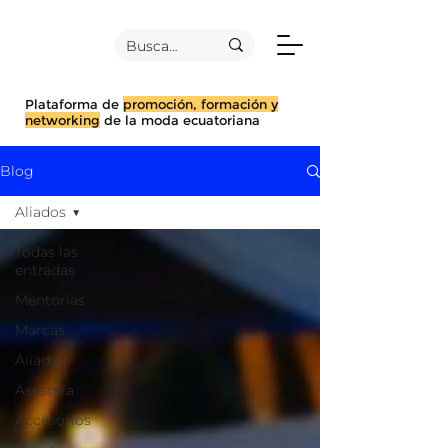
Plataforma de
promoción, formación y
networking
de la moda ecuatoriana
Blog
Aliados
Todas las
entradas
Mentorías
Marcas
Aliados
Asesoría
Accesorios