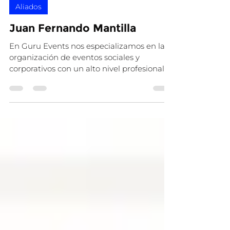
13 jul
1 min de lectura
Aliados
Juan Fernando Mantilla
En Guru Events nos especializamos en la
organización de eventos sociales y
corporativos con un alto nivel profesional.
Nuestro trabajo se distingue por la
atención personalizada, la planificación
estratégica y el cuidado minucioso de los
detalles, pilares que aseguran experiencias
memorables y nos diferencian dentro del
mercado. Creemos que el éxito de un
evento está en los detalles. Por eso,
contamos con un equipo de trabajo
capacitado en cada área clave y con el
respaldo de