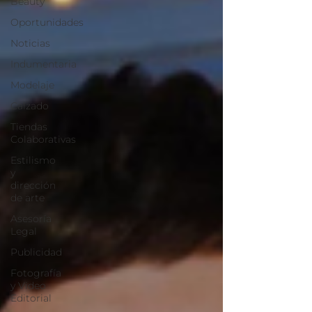
Beauty
Oportunidades
Noticias
Indumentaria
Modelaje
Calzado
Tiendas
Colaborativas
Estilismo
y
dirección
de arte
Asesoría
Legal
Publicidad
Fotografía
y Video
Editorial