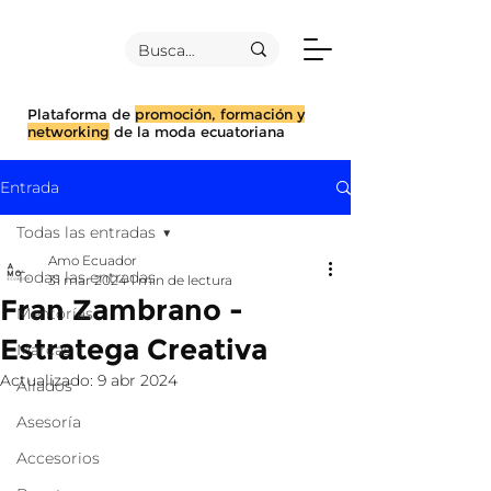
Plataforma de
promoción, formación y
networking
de la moda ecuatoriana
Entrada
Todas las entradas
Amo Ecuador
Todas las entradas
31 mar 2024
1 min de lectura
Fran Zambrano -
Mentorías
Estratega Creativa
Marcas
Actualizado:
9 abr 2024
Aliados
Asesoría
Accesorios