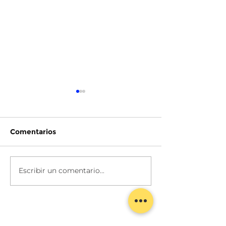
Comentarios
Pamela Vivero
Chavi Bejaran
Escribir un comentario...