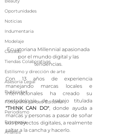
Beauty
Oportunidades
Noticias
Indumentaria
Modelaje
Ecuatoriana Millennial apasionada 
Calzado
por el mundo digital y las 
Tiendas Colaborativas
tendencias. 
Estilismo y dirección de arte
Con 13 años de experiencia 
Asesoría Legal
manejando marcas locales e 
Publicidad
internacionales ha creado su 
metodología de trabajo titulada 
Fotografía y Video Editorial
"THINK CAN DO"
, donde ayuda a 
Periodismo
marcas y personas a pasar de soñar 
Estrategia
sus proyectos digitales, a realmente 
saltar a la cancha y hacerlo.
Análisis