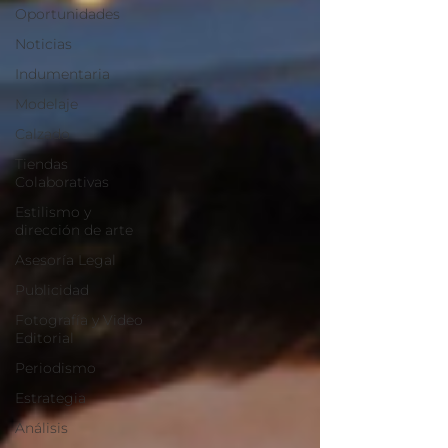
Oportunidades
Noticias
Indumentaria
Modelaje
Calzado
Tiendas
Colaborativas
Estilismo y
dirección de arte
Asesoría Legal
Publicidad
Fotografía y Video
Editorial
Periodismo
Estrategia
Análisis