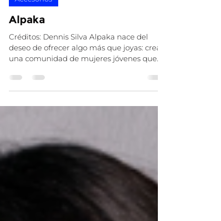
Amo Ecuador
30 jun
1 min de lectura
Accesorios
Alpaka
Créditos: Dennis Silva Alpaka nace del
deseo de ofrecer algo más que joyas: crear
una comunidad de mujeres jóvenes que
buscan expresar su personalidad única sin
renunciar a la buena calidad. Alpaka con
joyas de titanio mezcla moda, creatividad y
accesibilidad. Cada pieza es una
declaración de estilo, creada para reflejar
quién eres, en cualquier lugar y momento.
Creemos que cada joya cuenta una
historia, y nuestra misión es asegurarnos
de que la de todas nuestras clientas sea