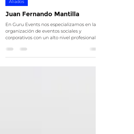
13 jul
1 min de lectura
Aliados
Juan Fernando Mantilla
En Guru Events nos especializamos en la
organización de eventos sociales y
corporativos con un alto nivel profesional.
Nuestro trabajo se distingue por la
atención personalizada, la planificación
estratégica y el cuidado minucioso de los
detalles, pilares que aseguran experiencias
memorables y nos diferencian dentro del
mercado. Creemos que el éxito de un
evento está en los detalles. Por eso,
contamos con un equipo de trabajo
capacitado en cada área clave y con el
respaldo de