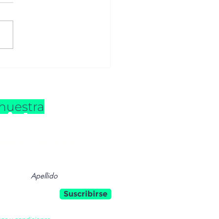
vi Bejarano
nuestra
idad
timas noticias
,
eventos
y
mundo de la moda
.
Suscribirse