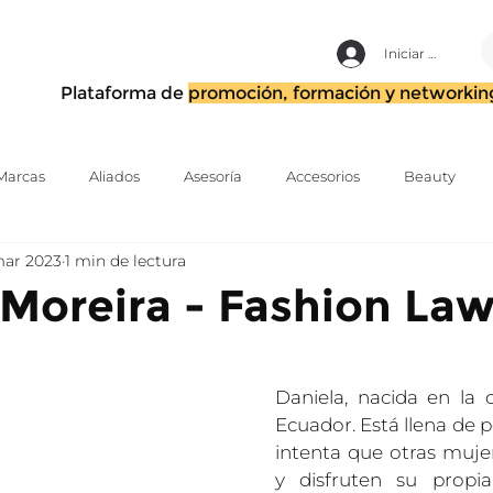
Iniciar sesión
Plataforma de
promoción, formación y networkin
Marcas
Aliados
Asesoría
Accesorios
Beauty
mar 2023
1 min de lectura
Modelaje
Calzado
Tiendas Colaborativas
Estilismo y d
 Moreira - Fashion La
3
Fotografía y Video Editorial
Periodismo
Estrategia
Daniela, nacida en la c
Ecuador. Está llena de 
ting
intenta que otras muje
y disfruten su propia 