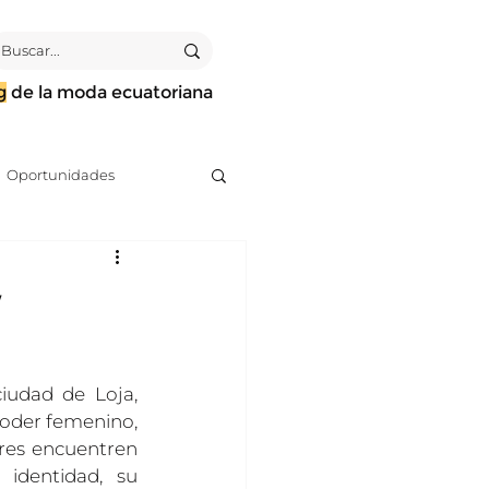
g
de la moda ecuatoriana
Oportunidades
irección de arte
w
Análisis
iudad de Loja, 
poder femenino, 
res encuentren 
identidad, su 