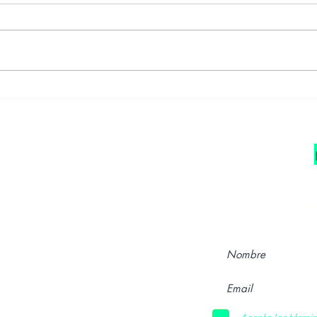
Pamela Vivero
Cha
Se parte de
comun
y entérate de las
úl
todo lo referente a
l
Ayuda
Escríbenos
Hazte parte
FAQ