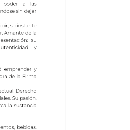
 poder a las 
ndose sin dejar 
ibir, su instante 
ar. Amante de la 
sentación: su 
tenticidad y 
ó emprender y 
ora de la Firma 
ctual, Derecho 
les. Su pasión, 
a la sustancia 
ntos, bebidas, 