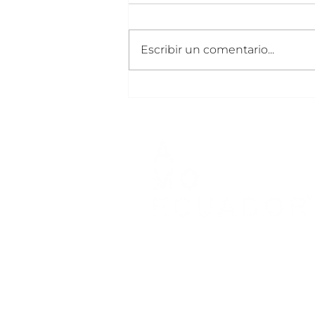
Escribir un comentario...
Juan Fernando Mantilla
Acerca de
Conócenos
Quiénes somos
Tienda
Marcas
Cursos
Miembros
Eventos