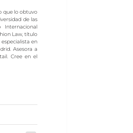
o que lo obtuvo 
ersidad de las 
nternacional 
ion Law, título 
especialista en 
rid. Asesora a 
il. Cree en el 