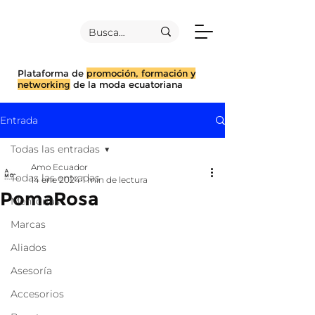
Plataforma de
promoción, formación y
networking
de la moda ecuatoriana
Entrada
Todas las entradas
Amo Ecuador
Todas las entradas
14 ene 2024
1 min de lectura
PomaRosa
Mentorías
Marcas
Aliados
Asesoría
Accesorios