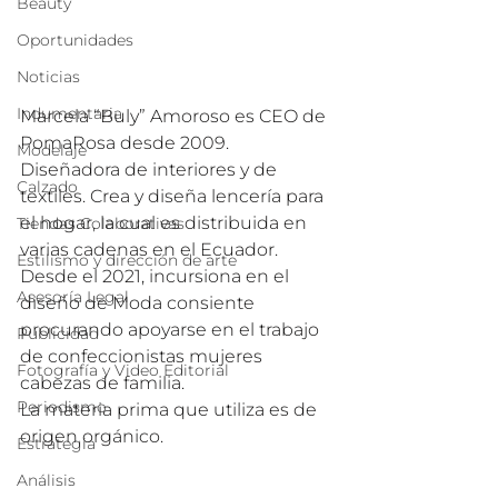
Beauty
Oportunidades
Noticias
Indumentaria
Marcela “Buly” Amoroso es CEO de 
PomaRosa desde 2009.
Modelaje
Diseñadora de interiores y de 
Calzado
textiles. Crea y diseña lencería para 
el hogar, la cual es distribuida en 
Tiendas Colaborativas
varias cadenas en el Ecuador.
Estilismo y dirección de arte
Desde el 2021, incursiona en el 
Asesoría Legal
diseño de Moda consiente 
procurando apoyarse en el trabajo 
Publicidad
de confeccionistas mujeres 
Fotografía y Video Editorial
cabezas de familia.
Periodismo
La materia prima que utiliza es de 
origen orgánico.
Estrategia
Análisis