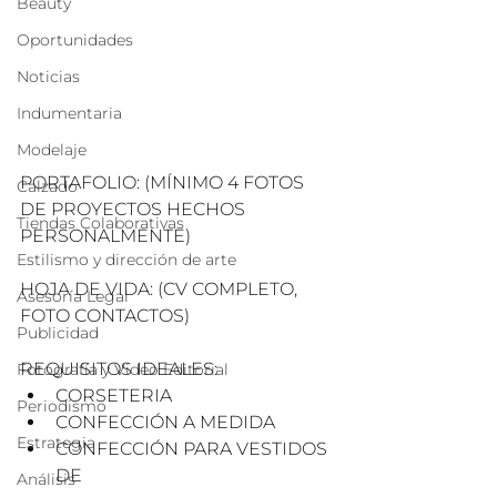
Beauty
Oportunidades
Noticias
Indumentaria
Modelaje
PORTAFOLIO: (MÍNIMO 4 FOTOS 
Calzado
DE PROYECTOS HECHOS 
Tiendas Colaborativas
PERSONALMENTE)
Estilismo y dirección de arte
HOJA DE VIDA: (CV COMPLETO, 
Asesoría Legal
FOTO CONTACTOS)
Publicidad
REQUISITOS IDEALES:
Fotografía y Video Editorial
﻿﻿CORSETERIA
Periodismo
﻿﻿CONFECCIÓN A MEDIDA
Estrategia
﻿﻿CONFECCIÓN PARA VESTIDOS 
DE
Análisis