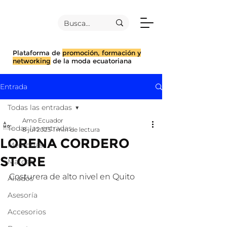
Plataforma de
promoción, formación y
networking
de la moda ecuatoriana
Entrada
Todas las entradas
Amo Ecuador
Todas las entradas
8 jul 2025
1 min de lectura
LORENA CORDERO
Mentorías
STORE
Marcas
Costurera de alto nivel en Quito 
Aliados
Asesoría
Accesorios