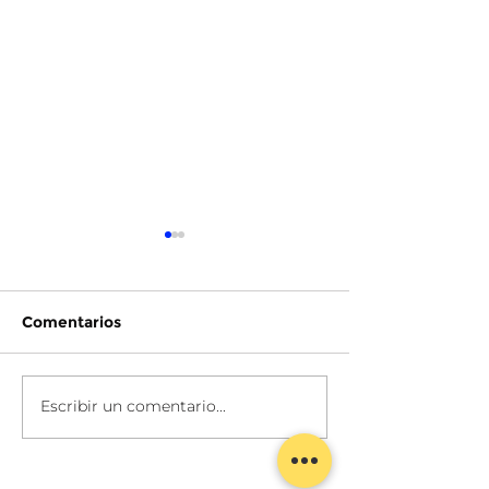
Comentarios
LITARG MODE
ANACLETA DE
Escribir un comentario...