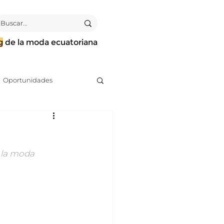
g
de la moda ecuatoriana
Oportunidades
irección de arte
 la moda 
Análisis