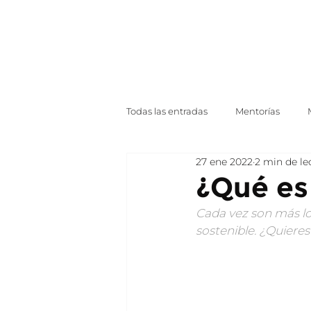
Todas las entradas
Mentorías
27 ene 2022
2 min de le
Noticias
Indumentaria
¿Qué es
Cada vez son más lo
Asesoría Legal
Publicidad
sostenible. ¿Quiere
Análisis de Tendencias
Marke