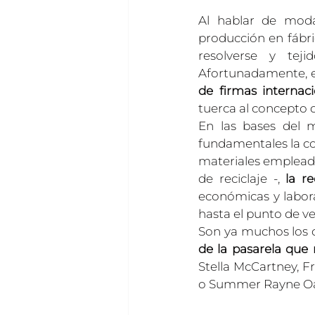
Al hablar de moda
producción en fábr
resolverse y tej
Afortunadamente, e
de firmas interna
tuerca al concepto 
En las bases del 
fundamentales la con
materiales empleado
de reciclaje -,
 la r
económicas y labora
hasta el punto de ve
Son ya muchos los 
de la pasarela que 
Stella McCartney, 
o Summer Rayne Oa