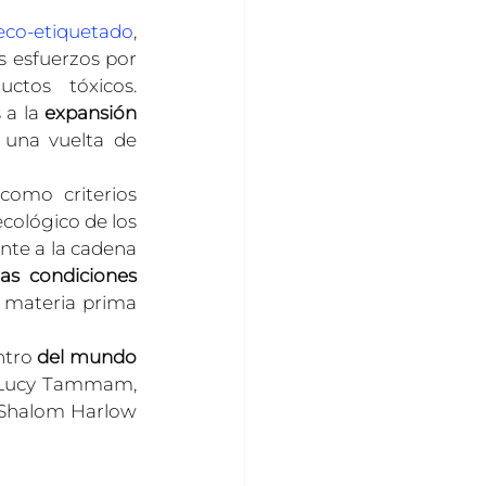
eco-etiquetado
, 
 esfuerzos por 
tos tóxicos. 
a la 
expansión 
una vuelta de 
omo criterios 
cológico de los 
te a la cadena 
las condiciones
 materia prima 
tro 
del mundo 
n Lucy Tammam, 
 Shalom Harlow 