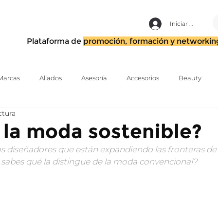
Iniciar sesión
Plataforma de
promoción, formación y networkin
Marcas
Aliados
Asesoría
Accesorios
Beauty
ctura
Modelaje
Calzado
Tiendas Colaborativas
Estilismo y d
 la moda sostenible?
s diseñadores que están expandiendo las fronteras de
Fotografía y Video Editorial
Periodismo
Estrategia
s sabes qué la distingue de la moda convencional?
ting