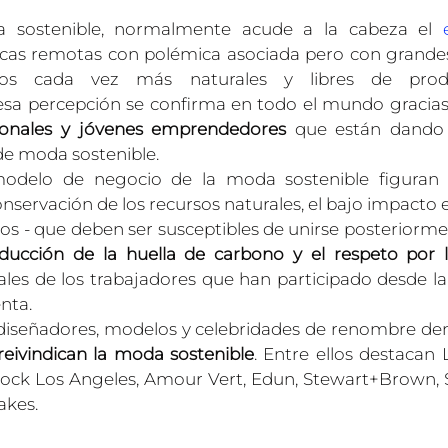
 sostenible, normalmente acude a la cabeza el 
icas remotas con polémica asociada pero con grandes
idos cada vez más naturales y libres de produc
sa percepción se confirma en todo el mundo gracias 
cionales y jóvenes emprendedores
 que están dando 
de moda sostenible.
modelo de negocio de la moda sostenible figuran c
servación de los recursos naturales, el bajo impacto e
s - que deben ser susceptibles de unirse posteriormen
educción de la huella de carbono y el respeto por 
les de los trabajadores que han participado desde la
nta.
diseñadores, modelos y celebridades de renombre den
reivindican la moda sostenible
. Entre ellos destaca
Frock Los Angeles, Amour Vert, Edun, Stewart+Brown,
kes.