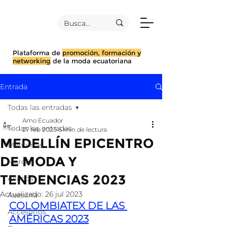
Plataforma de
promoción, formación y
networking
de la moda ecuatoriana
Entrada
Todas las entradas
Amo Ecuador
Todas las entradas
27 feb 2023
6 min de lectura
MEDELLÍN EPICENTRO
Mentorías
DE MODA Y
Marcas
TENDENCIAS 2023
Aliados
Actualizado:
26 jul 2023
Asesoría
COLOMBIATEX DE LAS 
Accesorios
AMÉRICAS 2023