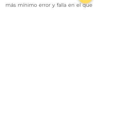
más mínimo error y falla en el que 
lo logra, pasando a la intimidación y 
negativismo, el “nosotros nunca 
podremos, “no tenemos apoyo”, 
“en nuestro país jamás…”. Seguimos 
con el sentimiento de tener los 
brazos cortos, aflorando nuestras 
debilidades: timidez, miedo al 
riesgo, renuencia al cambio, 
incredulidad sobre la innovación, 
nerviosismo, síndrome del 
impostor. Estamos programados a 
nublar nuestra visión con excusas y 
razones para no salir de nuestra 
zona de queja, en vez de intentar 
subir nuestro nivel de autoestima y 
guiar nuestros esfuerzos para la 
generación de un cambio de 