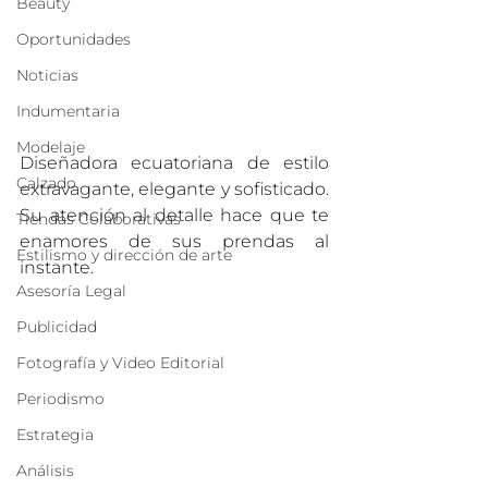
Beauty
Oportunidades
Noticias
Indumentaria
Modelaje
Diseñadora ecuatoriana de estilo 
Calzado
extravagante, elegante y sofisticado. 
Su atención al detalle hace que te 
Tiendas Colaborativas
enamores de sus prendas al 
Estilismo y dirección de arte
instante.
Asesoría Legal
Publicidad
Fotografía y Video Editorial
Periodismo
Estrategia
Análisis