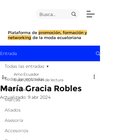
Plataforma de
promoción, formación y
networking
de la moda ecuatoriana
Entrada
Todas las entradas
Amo Ecuador
Todas las entradas
5 abr 2024
1 min de lectura
María Gracia Robles
Mentorías
Actualizado:
9 abr 2024
Marcas
Aliados
Asesoría
Accesorios