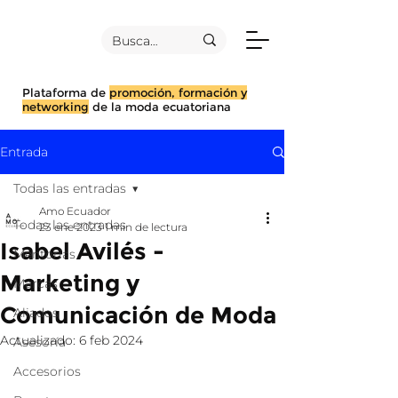
Plataforma de
promoción, formación y
networking
de la moda ecuatoriana
Entrada
Todas las entradas
Amo Ecuador
Todas las entradas
23 ene 2023
1 min de lectura
Isabel Avilés -
Mentorías
Marketing y
Marcas
Comunicación de Moda
Aliados
Actualizado:
6 feb 2024
Asesoría
Accesorios