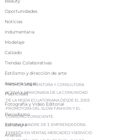
Beauty
Oportunidades
Noticias
Indumentaria
Modelaje
Calzado
Tiendas Colaborativas
Estilismo y dirección de arte
Asesoría Legal
PROMOTORA, MENTORA Y CONSULTORA 
ACTIVA Y APASIONADA DE LA COMUNIDAD 
Publicidad
DE LA MODA ECUATORIANA DESDE EL 2003.
Fotografía y Video Editorial
PROMOTORA DEL SLOW FASHION Y EL 
Periodismo
CONSUMO CONSCIENTE.
Estrategia
ESPOSA Y MADRE DE 3. EMPRENDEDORA. 
EXPERTA EN VENTAS, MERCADEO YSERVICIO 
Análisis