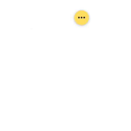
Se parte de
nuestra
comunidad
y entérate de las
últimas noticias
,
eventos
y
todo lo referente a
l
mundo
de la moda
.
Suscribirse
Acepto los términos y