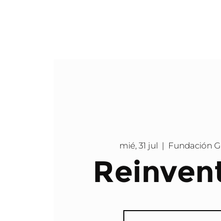
mié, 31 jul
  |  
Fundación 
Reinven