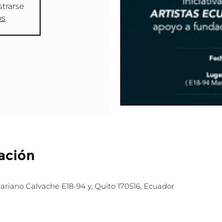
strarse
os
ación
iano Calvache E18-94 y, Quito 170516, Ecuador