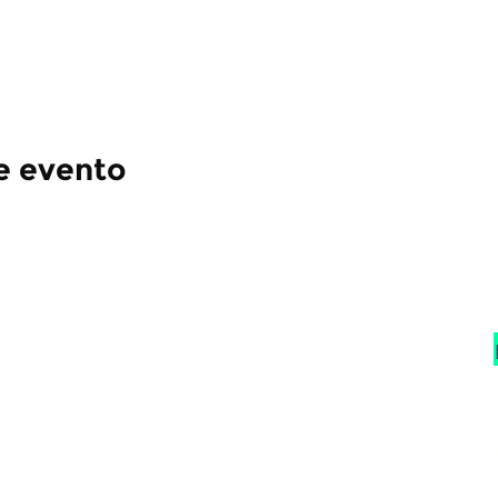
e evento
Se parte de
comun
y entérate de las
úl
todo lo referente a
l