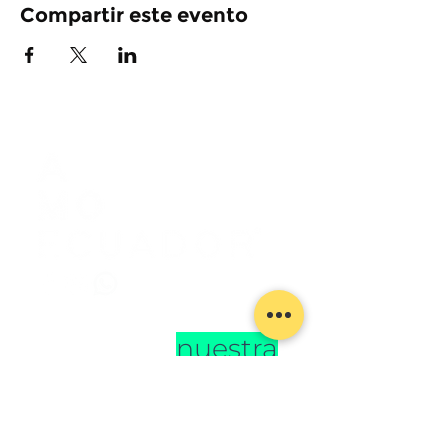
Compartir este evento
Se parte de
nuestra
comunidad
y entérate de las
últimas noticias
,
eventos
y
todo lo referente a
l
mundo