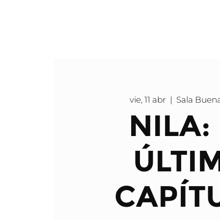
vie, 11 abr
  |  
Sala Buen
NILA:
ÚLTI
CAPÍT