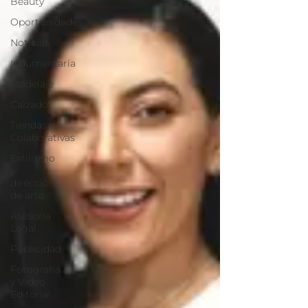
Beauty
Oportunidades
Noticias
Indumentaria
Modelaje
Calzado
Tiendas
Colaborativas
Estilismo
y
dirección
de arte
Asesoría
Legal
Publicidad
Fotografía
y Video
Editorial